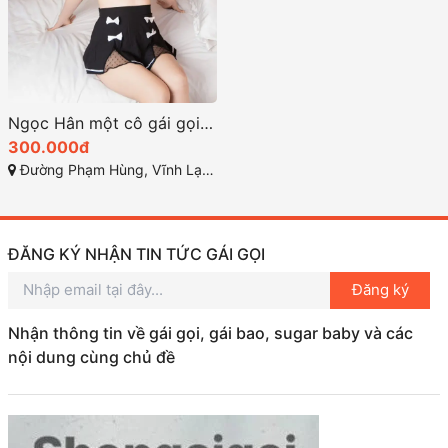
Ngọc Hân một cô gái gọi rạch giá xinh xắn vẻ đẹp ngọt ngào
300.000đ
Đường Phạm Hùng, Vĩnh Lạc, Rạch Giá, Kiên Giang
ĐĂNG KÝ NHẬN TIN TỨC GÁI GỌI
Đăng ký
Nhận thông tin về gái gọi, gái bao, sugar baby và các
nội dung cùng chủ đề