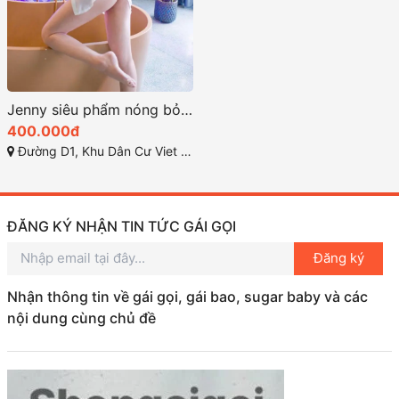
Jenny siêu phẩm nóng bỏng và quyến rũ nhất thuận an
400.000đ
Đường D1, Khu Dân Cư Viet Sing, Thuận Giao, Thuận An, Bình Dương
ĐĂNG KÝ NHẬN TIN TỨC GÁI GỌI
Đăng ký
Nhận thông tin về gái gọi, gái bao, sugar baby và các
nội dung cùng chủ đề