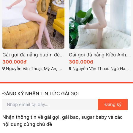
Gái gọi đà nẵng bướm đêm xinh đẹp
Gái gọi đà nẵng Kiều Anh xinh ngoan làm tình chất
300.000đ
300.000đ
Nguyễn Văn Thoại, Mỹ An, Ngũ Hành Sơn, Đà Nẵng
Nguyễn Văn Thoại. Ngũ Hành Sơn .Đà Nẵng
ĐĂNG KÝ NHẬN TIN TỨC GÁI GỌI
Đăng ký
Nhận thông tin về gái gọi, gái bao, sugar baby và các
nội dung cùng chủ đề