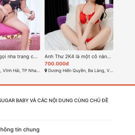
Yến Nhi gái gọi nha trang có nụ cười tỏa nắng và ánh mắt quyến rũ
Anh Thư 2K4 là một cô nàng cực kỳ xinh đẹp và đáng yêu
700.000đ
ải, TP Nha Trang, Khánh Hòa
Dương Hiến Quyền, Ba Làng, Vĩnh Hòa, Nha Trang, Khánh Hòa
, SUGAR BABY VÀ CÁC NỘI DUNG CÙNG CHỦ ĐỀ
hông tin chung