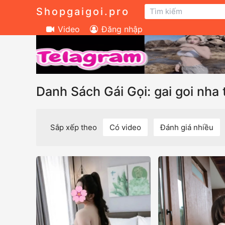
Shopgaigoi.pro
Video
Đăng nhập
Danh Sách Gái Gọi: gai goi nha
Sắp xếp theo
Có video
Đánh giá nhiều