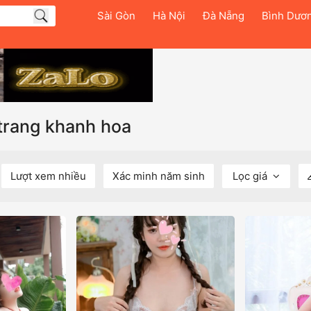
Sài Gòn
Hà Nội
Đà Nẵng
Bình Dươ
 trang khanh hoa
Lượt xem nhiều
Xác minh năm sinh
Lọc giá