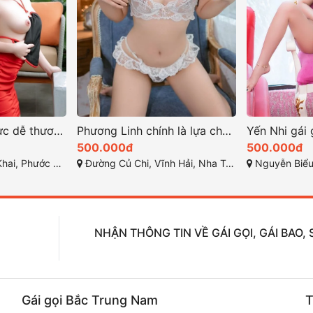
Bé Sam em gái cực dễ thương và đáng yêu nhé
Phương Linh chính là lựa chọn hoàn hảo cho cuộc chơi
500.000đ
500.000đ
 Nha Trang, Khánh Hòa
Đường Củ Chi, Vĩnh Hải, Nha Trang, Khánh Hòa
Nguyễn Biểu, Vĩnh H
NHẬN THÔNG TIN VỀ GÁI GỌI, GÁI BAO
Gái gọi Bắc Trung Nam
T