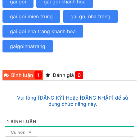
gai goi
gai goi khanh hoa
gai goi mien trung
gai goi nha trang
gai goi nha trang khanh hoa
gaigoinhatrang
Bình luận
1
Đánh giá
0
Vui lòng [ĐĂNG KÝ] Hoặc [ĐĂNG NHẬP] để sử
dụng chức năng này.
1
BÌNH LUẬN
Cũ hơn