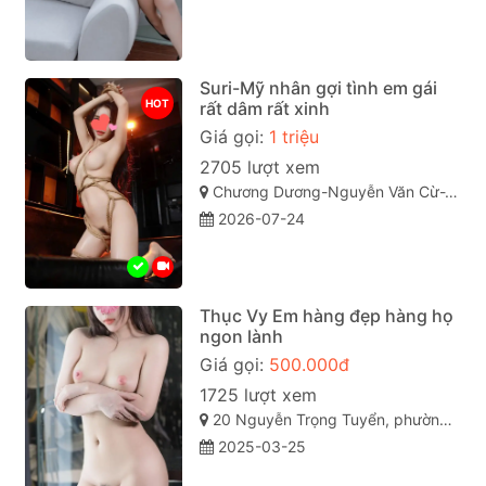
Suri-Mỹ nhân gợi tình em gái
HOT
rất dâm rất xinh
Giá gọi:
1 triệu
2705 lượt xem
Chương Dương-Nguyễn Văn Cừ-TP quy Nhơn Bình Định
2026-07-24
Thục Vy Em hàng đẹp hàng họ
ngon lành
Giá gọi:
500.000đ
1725 lượt xem
20 Nguyễn Trọng Tuyển, phường 15, Phú Nhuận, Thành phố Hồ Chí Minh
2025-03-25