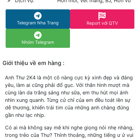
Dịch vụ:
Hôn môi, Vét máng, BJ, Hôn vú
Telegram Nha Trang
Report với QTV
Nhóm Telegram
Giới thiệu về em hàng :
Anh Thư 2K4 là một cô nàng cực kỳ xinh đẹp và đáng
yêu, làm ai cũng phải đổ gục. Với thân hình mượt mà
cùng làn da trắng sáng như sữa, em thu hút mọi ánh
nhìn xung quanh. Từng cử chỉ của em đều toát lên sự
dễ thương, khiến trái tim của những anh chàng đứng
gần như lạc nhịp.
Có ai mà không say mê khi nghe giọng nói nhẹ nhàng,
trong trẻo của Thư? Thỉnh thoảng, những tiếng ư ử vui