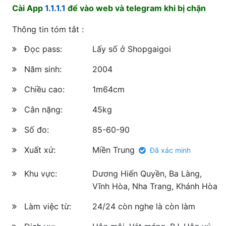
Cài App
1.1.1.1
để vào web và telegram khi bị chặn
Thông tin tóm tắt :
Đọc pass:
Lấy số ở Shopgaigoi
Năm sinh:
2004
Chiều cao:
1m64cm
Cân nặng:
45kg
Số đo:
85-60-90
Xuất xứ:
Miền Trung
Đã xác minh
Khu vực:
Dương Hiến Quyền, Ba Làng,
Vĩnh Hòa, Nha Trang, Khánh Hòa
Làm việc từ:
24/24 còn nghe là còn làm