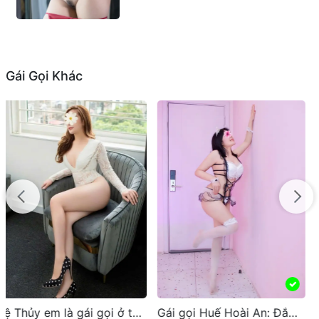
Gái Gọi Khác
HOT
Gái gọi Huế Hoài An: Đắm Say Trong Vẻ Đẹp Đầy Quyến Rũ
Ngọc Nhi 2K7 – Gái Mới Non, Chân Dài Mảnh Mai Hàng Sinh Viên Đẹp Chất Lượng