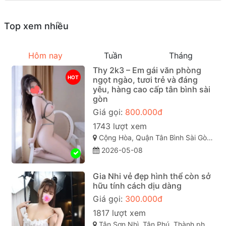
Top xem nhiều
Hôm nay
Tuần
Tháng
Thy 2k3 – Em gái văn phòng
HOT
ngọt ngào, tươi trẻ và đáng
yêu, hàng cao cấp tân bình sài
gòn
Giá gọi:
800.000đ
1743 lượt xem
Cộng Hòa, Quận Tân Bình Sài Gòn ( TP. Hồ Chí Minh )
2026-05-08
Gia Nhi vẻ đẹp hình thể còn sở
hữu tính cách dịu dàng
Giá gọi:
300.000đ
1817 lượt xem
Tân Sơn Nhì, Tân Phú, Thành phố Hồ Chí Minh