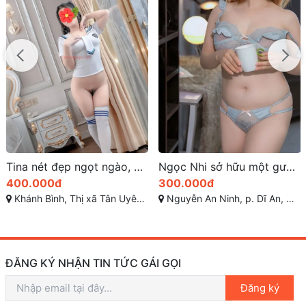
Tina nét đẹp ngọt ngào, dễ gần
Ngọc Nhi sở hữu một gương mặt trẻ trung ngọt ngào
400.000đ
300.000đ
Khánh Bình, Thị xã Tân Uyên, Bình Dương
Nguyễn An Ninh, p. Dĩ An, Dĩ An, Bình Dương
ĐĂNG KÝ NHẬN TIN TỨC GÁI GỌI
Đăng ký