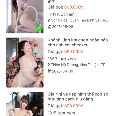
gòn
Giá gọi:
800.000đ
1741 lượt xem
Cộng Hòa, Quận Tân Bình Sài Gòn ( TP. Hồ Chí Minh )
2026-05-08
Khánh Linh lựa chọn hoàn hảo
cho anh em checker
Giá gọi:
399.999đ
1653 lượt xem
Thiên Hộ Dương, Hoà Thuận, TP. Cao Lãnh, Đồng Tháp
2025-04-09
Gia Nhi vẻ đẹp hình thể còn sở
hữu tính cách dịu dàng
Giá gọi:
300.000đ
1815 lượt xem