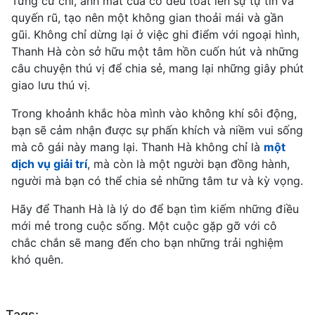
Từng cử chỉ, ánh mắt của cô đều toát lên sự tự tin và
quyến rũ, tạo nên một không gian thoải mái và gần
gũi. Không chỉ dừng lại ở việc ghi điểm với ngoại hình,
Thanh Hà còn sở hữu một tâm hồn cuốn hút và những
câu chuyện thú vị để chia sẻ, mang lại những giây phút
giao lưu thú vị.
Trong khoảnh khắc hòa mình vào không khí sôi động,
bạn sẽ cảm nhận được sự phấn khích và niềm vui sống
mà cô gái này mang lại. Thanh Hà không chỉ là
một
dịch vụ giải trí
, mà còn là một người bạn đồng hành,
người mà bạn có thể chia sẻ những tâm tư và kỳ vọng.
Hãy để Thanh Hà là lý do để bạn tìm kiếm những điều
mới mẻ trong cuộc sống. Một cuộc gặp gỡ với cô
chắc chắn sẽ mang đến cho bạn những trải nghiệm
khó quên.
Tags: