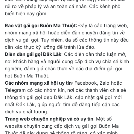
rủi ro về pháp lý và an toàn cá nhân. Các kênh phổ
biến hiện nay gồm:
Rao vặt gái gọi Buôn Ma Thuột
: Đây là các trang web,
nhóm mạng xã hội hoặc diễn đàn chuyên đăng tin về
dịch vụ gái gọi. Tuy nhiên, đa số các thông tin này đều
cần xác thực kỹ lưỡng để tránh lừa đảo.
Diễn đàn gái gọi Đắk Lắk
: Các diễn đàn thảo luận mở,
nơi khách hàng và người cung cấp dịch vụ chia sẻ kinh
nghiệm, đánh giá chân thực về các địa điểm gái gọi
hot Buôn Ma Thuột.
Các nhóm mạng xã hội uy tín
: Facebook, Zalo hoặc
Telegram có các nhóm kín, nơi các thành viên chia sẻ
thông tin gái gọi đẹp Đắk Lắk, cập nhật gái gọi mới
nhất Đắk Lắk, giúp người tìm dễ dàng tiếp cận các
dịch vụ chất lượng.
Trang web chuyên nghiệp và có uy tín
: Một số
website chuyên cung cấp dịch vụ gái gọi Buôn Ma
Thuột đã xây dựng hệ thống rõ ràng, có xác minh