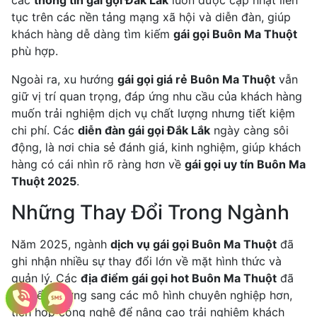
các
thông tin gái gọi Đắk Lắk
luôn được cập nhật liên
tục trên các nền tảng mạng xã hội và diễn đàn, giúp
khách hàng dễ dàng tìm kiếm
gái gọi Buôn Ma Thuột
phù hợp.
Ngoài ra, xu hướng
gái gọi giá rẻ Buôn Ma Thuột
vẫn
giữ vị trí quan trọng, đáp ứng nhu cầu của khách hàng
muốn trải nghiệm dịch vụ chất lượng nhưng tiết kiệm
chi phí. Các
diễn đàn gái gọi Đắk Lắk
ngày càng sôi
động, là nơi chia sẻ đánh giá, kinh nghiệm, giúp khách
hàng có cái nhìn rõ ràng hơn về
gái gọi uy tín Buôn Ma
Thuột 2025
.
Những Thay Đổi Trong Ngành
Năm 2025, ngành
dịch vụ gái gọi Buôn Ma Thuột
đã
ghi nhận nhiều sự thay đổi lớn về mặt hình thức và
quản lý. Các
địa điểm gái gọi hot Buôn Ma Thuột
đã
chuyển hướng sang các mô hình chuyên nghiệp hơn,
tích hợp công nghệ để nâng cao trải nghiệm khách