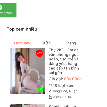
elegram
Top xem nhiều
Hôm nay
Tuần
Tháng
Thy 2k3 – Em gái
HOT
văn phòng ngọt
ngào, tươi trẻ và
đáng yêu, hàng
cao cấp tân bình
sài gòn
Giá gọi:
800.000đ
1748 lượt xem
Cộng Hòa, Quận Tân Bình Sài Gòn ( TP. Hồ Chí Minh )
2026-05-08
Khánh Linh lựa