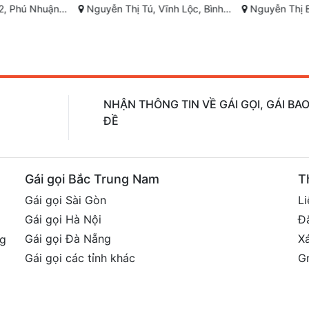
 Thành phố Hồ Chí Minh
Nguyễn Thị Tú, Vĩnh Lộc, Bình Chánh
Nguyễn Thị Búp, Tân Chánh H
NHẬN THÔNG TIN VỀ GÁI GỌI, GÁI B
ĐỀ
Gái gọi Bắc Trung Nam
T
Gái gọi Sài Gòn
Li
Gái gọi Hà Nội
Đ
Gái gọi Đà Nẵng
X
ng
Gái gọi các tỉnh khác
G