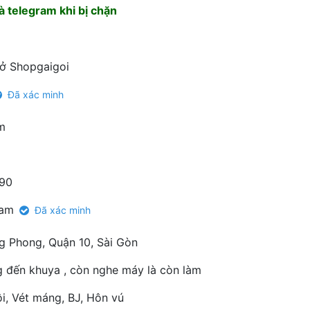
 telegram khi bị chặn
 ở Shopgaigoi
Đã xác minh
m
90
Nam
Đã xác minh
g Phong, Quận 10, Sài Gòn
g đến khuya , còn nghe máy là còn làm
i, Vét máng, BJ, Hôn vú