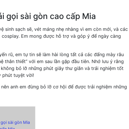
i gọi sài gòn cao cấp Mia
vệ sinh sạch sẽ, vét máng nhẹ nhàng vì em còn mới, và các
, cosplay. Em mong được hỗ trợ và góp ý để ngày càng
ến rũ, em tự tin sẽ làm hài lòng tất cả các đấng mày râu
 thân thiết” với em sau lần gặp đầu tiên. Nhớ lưu ý rằng
 không bỏ lỡ những phút giây thư giãn và trải nghiệm tốt
phút tuyệt vời!
 nên anh em đừng bỏ lỡ cơ hội để được trải nghiệm những
 gọi sài gòn Mia
 cấp Mia