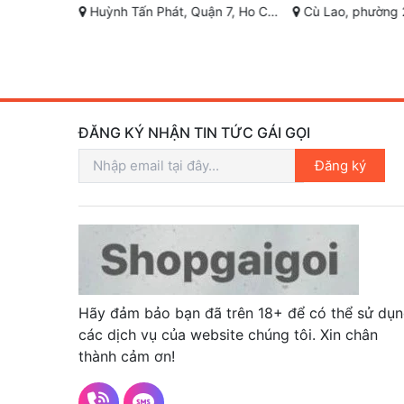
- TP. HCM
Huỳnh Tấn Phát, Quận 7, Ho Chi Minh City
Cù Lao, phường 2, Phú Nhuận,
ĐĂNG KÝ NHẬN TIN TỨC GÁI GỌI
Đăng ký
Hãy đảm bảo bạn đã trên 18+ để có thể sử dụ
các dịch vụ của website chúng tôi. Xin chân
thành cảm ơn!