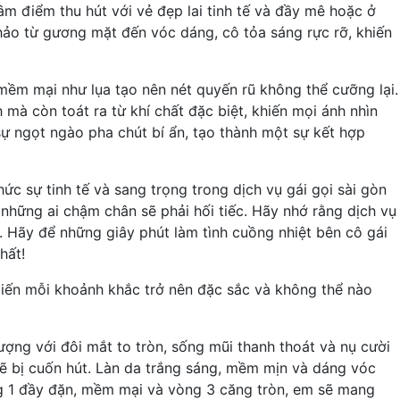
âm điểm thu hút với vẻ đẹp lai tinh tế và đầy mê hoặc ở
hảo từ gương mặt đến vóc dáng, cô tỏa sáng rực rỡ, khiến
ềm mại như lụa tạo nên nét quyến rũ không thể cưỡng lại.
mà còn toát ra từ khí chất đặc biệt, khiến mọi ánh nhìn
 sự ngọt ngào pha chút bí ẩn, tạo thành một sự kết hợp
ức sự tinh tế và sang trọng trong dịch vụ gái gọi sài gòn
những ai chậm chân sẽ phải hối tiếc. Hãy nhớ rằng dịch vụ
ự. Hãy để những giây phút làm tình cuồng nhiệt bên cô gái
hất!
ến mỗi khoảnh khắc trở nên đặc sắc và không thể nào
ợng với đôi mắt to tròn, sống mũi thanh thoát và nụ cười
sẽ bị cuốn hút. Làn da trắng sáng, mềm mịn và dáng vóc
ng 1 đầy đặn, mềm mại và vòng 3 căng tròn, em sẽ mang