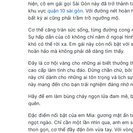
hiện, cô em gái gọi Sài Gòn này đã trở thành t
khu vực
quận 10 sài gòn
. Với đường nét hoàn 
bất kỳ ai cũng phải trầm trồ ngưỡng mộ.
Cơ thể căng tràn sức sống, từng đường cong m
Sự hấp dẫn của cô không chỉ nằm ở ngoại hình 
khó có thể rời xa. Em gái này còn nổi bật với
hoàn hảo mà không phải dễ dàng tìm thấy.
Đây là cơ hội vàng cho những ai biết thưởng th
cao cấp làm tình chu đáo. Đừng chần chừ, bởi 
này chỉ dành cho những ai tôn trọng và lịch s
này mang đến cho bạn trải nghiệm đáng nhớ n
Hãy để em làm bùng cháy ngọn lửa đam mê, bi
quên.
Đặc điểm nổi bật của em Mia: gương mặt ấn tư
ngọt ngào. Chỉ cần một lần nhìn qua, anh em 
thon gọn, cơ thể đầy đặn ôm vừa tay. Với vò