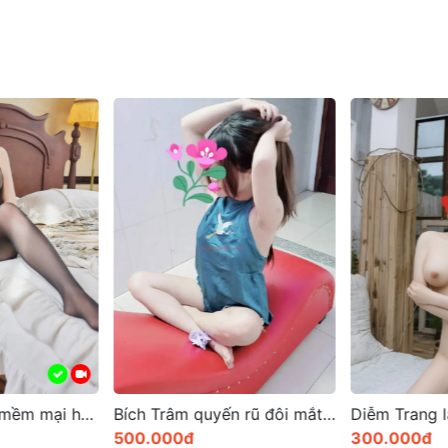
Linh Anh làn da mềm mại hương thơm tự nhiên gợi cảm
Bích Trâm quyến rũ đôi mắt lấp lánh và làn da trắng sáng
500.000đ
300.000đ