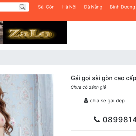
Sài Gòn
Hà Nội
Đà Nẵng
Bình Dương
Gái gọi sài gòn cao cấ
Chưa có đánh giá
chia se gai dep
089981