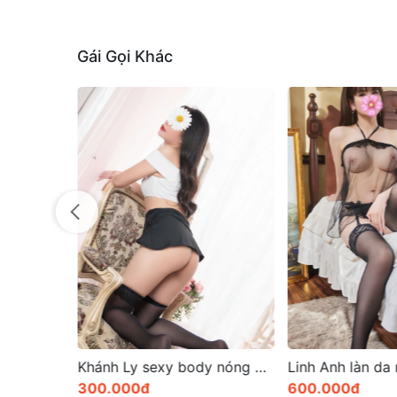
Gái Gọi Khác
Bảo Hân dịch vụ làm tình chuẩn chỉ ngon ở thử đức
Khánh Ly sexy body nóng bỏng xinh xắn
300.000đ
600.000đ