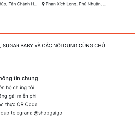
iệp, Quận 12, Thành phố Hồ Chí Minh
Phan Xích Long, Phú Nhuận, Thành phố Hồ Chí Minh
Bùi Thị Xuân, Phạm
AO, SUGAR BABY VÀ CÁC NỘI DUNG CÙNG CHỦ
hông tin chung
ên hệ chúng tôi
ăng gái miễn phí
ác thực QR Code
roup telegram: @shopgaigoi