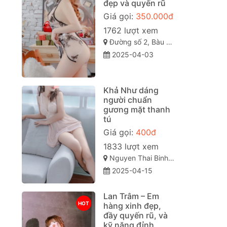
đẹp và quyến rũ
Giá gọi:
350.000đ
1762 lượt xem
Đường số 2, Bàu Bàng, Bình Dương
2025-04-03
Khả Như dáng
người chuẩn
gương mặt thanh
tú
Giá gọi:
400đ
1833 lượt xem
Nguyen Thai Binh, Phường 12, Tân Bình, Thành phố Hồ Chí Minh
2025-04-15
Lan Trâm – Em
HOT
hàng xinh đẹp,
đầy quyến rũ, và
kỹ năng đỉnh