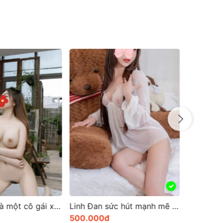
Diễm Trang là một cô gái xinh đẹp và niềm đam mê
Linh Đan sức hút mạnh mẽ quyến rũ
500.000đ
1.000.0