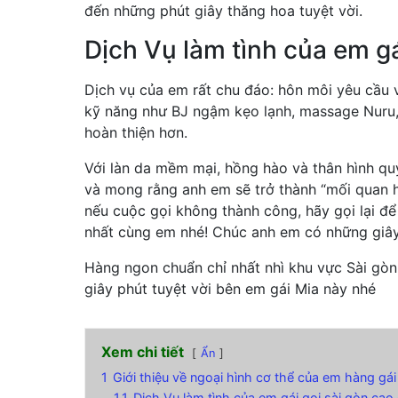
đến những phút giây thăng hoa tuyệt vời.
Dịch Vụ làm tình của em gá
Dịch vụ của em rất chu đáo: hôn môi yêu cầu 
kỹ năng như BJ ngậm kẹo lạnh, massage Nuru
hoàn thiện hơn.
Với làn da mềm mại, hồng hào và thân hình quy
và mong rằng anh em sẽ trở thành “mối quan hệ
nếu cuộc gọi không thành công, hãy gọi lại để
nhất cùng em nhé! Chúc anh em có những giây 
Hàng ngon chuẩn chỉ nhất nhì khu vực Sài gòn
giây phút tuyệt vời bên em gái Mia này nhé
Xem chi tiết
Ẩn
1
Giới thiệu về ngoại hình cơ thể của em hàng gái
1.1
Dịch Vụ làm tình của em gái gọi sài gòn cao