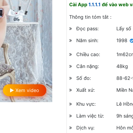
Cài App
1.1.1.1
để vào web và
Thông tin tóm tắt :
Đọc pass:
Lấy số
Năm sinh:
1998
Chiều cao:
1m62c
Cân nặng:
48kg
Số đo:
88-62-
Xuất xứ:
Miền 
Xem video
Khu vực:
Lê Hồn
Làm việc từ:
9h sán
Dịch vụ:
Hôn mô