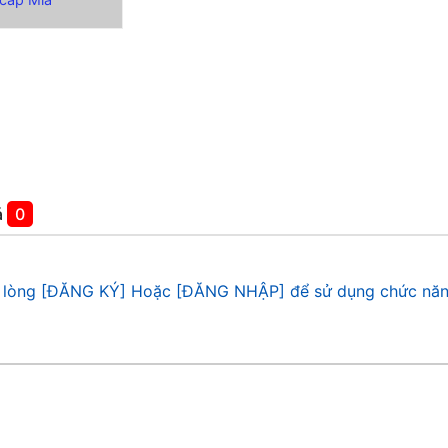
á
0
 lòng [ĐĂNG KÝ] Hoặc [ĐĂNG NHẬP] để sử dụng chức năn