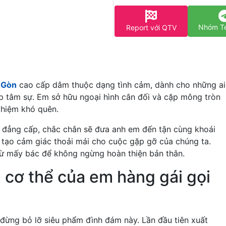
Nhóm T
Report với QTV
 Gòn
cao cấp dâm thuộc dạng tình cảm, dành cho những ai
ấp tâm sự. Em sở hữu ngoại hình cân đối và cặp mông tròn
nghiệm khó quên.
 đẳng cấp, chắc chắn sẽ đưa anh em đến tận cùng khoái
ẽ tạo cảm giác thoải mái cho cuộc gặp gỡ của chúng ta.
từ mấy bác để không ngừng hoàn thiện bản thân.
h cơ thể của em hàng gái gọi
 đừng bỏ lỡ siêu phẩm đình đám này. Lần đầu tiên xuất