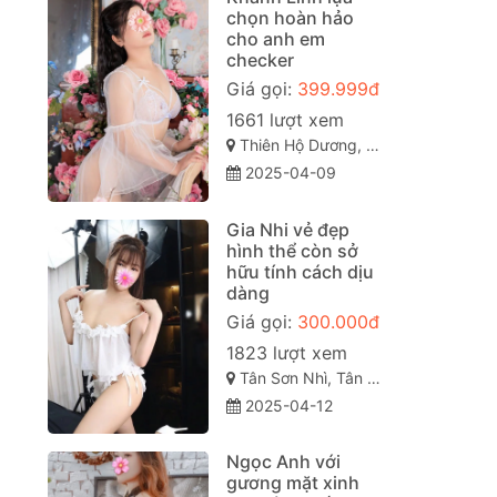
chọn hoàn hảo
cho anh em
checker
Giá gọi:
399.999đ
1661 lượt xem
Thiên Hộ Dương, Hoà Thuận, TP. Cao Lãnh, Đồng Tháp
2025-04-09
Gia Nhi vẻ đẹp
hình thể còn sở
hữu tính cách dịu
dàng
Giá gọi:
300.000đ
1823 lượt xem
Tân Sơn Nhì, Tân Phú, Thành phố Hồ Chí Minh
2025-04-12
Ngọc Anh với
gương mặt xinh