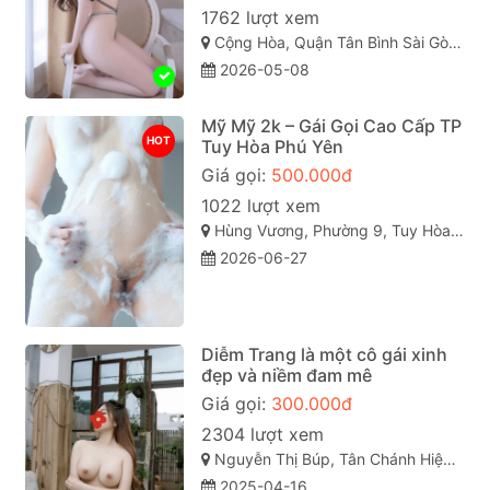
1762 lượt xem
Cộng Hòa, Quận Tân Bình Sài Gòn ( TP. Hồ Chí Minh )
2026-05-08
Mỹ Mỹ 2k – Gái Gọi Cao Cấp TP
HOT
Tuy Hòa Phú Yên
Giá gọi:
500.000đ
1022 lượt xem
Hùng Vương, Phường 9, Tuy Hòa, Phú Yên
2026-06-27
Diễm Trang là một cô gái xinh
đẹp và niềm đam mê
Giá gọi:
300.000đ
2304 lượt xem
Nguyễn Thị Búp, Tân Chánh Hiệp, Quận 12, Thành phố Hồ Chí Minh
2025-04-16