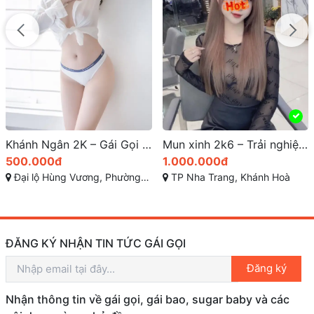
Mun xinh 2k6 – Trải nghiệm gái gọi nha trang cao cấp sang trọng Vip Nhất Khánh Hòa
Hồng Nhung gái gọi hậu giang nổi bật vẻ đẹp nóng bỏng
1.000.000đ
400.000đ
TP Nha Trang, Khánh Hoà
Nguyên Hồng, Phường 4, Vị Thanh, Hậu Giang
ĐĂNG KÝ NHẬN TIN TỨC GÁI GỌI
Đăng ký
Nhận thông tin về gái gọi, gái bao, sugar baby và các